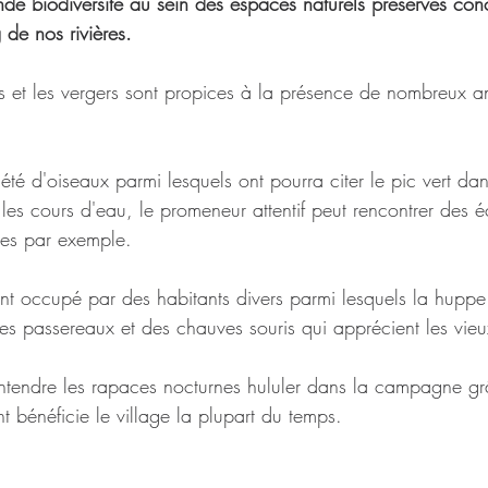
rande biodiversité au sein des espaces naturels préservés con
 de nos rivières.
es et les vergers sont propices à la présence de nombreux 
té d'oiseaux parmi lesquels ont pourra citer le pic vert dan
 les cours d'eau, le promeneur attentif peut rencontrer des é
vres par exemple.
nt occupé par des habitants divers parmi lesquels la huppe 
les passereaux et des chauves souris qui apprécient les vie
d'entendre les rapaces nocturnes hululer dans la campagne g
 bénéficie le village la plupart du temps.