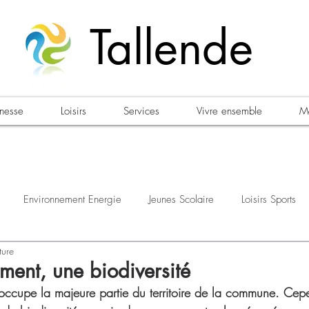
Tallende
unesse
Loisirs
Services
Vivre ensemble
Ma
Environnement Energie
Jeunes Scolaire
Loisirs Sports
ture
estations
Urbanisme Habitat
Sécurité
Emploi
Élec
ment, une biodiversité
e occupe la majeure partie du territoire de la commune. Cep