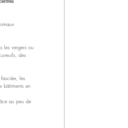
centrés 
animaux 
s les vergers ou 
cureuils, des 
fasciée, les 
ux bâtiments en 
râce au peu de 