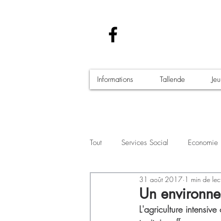
Informations
Tallende
Je
Tout
Services Social
Economie
31 août 2017
1 min de lec
Santé - Covid-19
Culture Manif
Un environne
L'agriculture intensiv