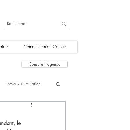
irie
Communication Contact
Consulter l'agenda
Travaux Circulation
tions
A la une
endant, le 