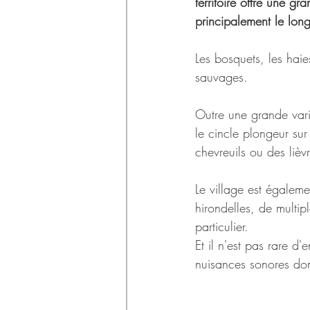
Déchets
territoire offre une g
principalement le long
Les bosquets, les hai
sauvages.
Outre une grande varié
le cincle plongeur sur
chevreuils ou des liè
Le village est égaleme
hirondelles, de multip
particulier.
Et il n'est pas rare 
nuisances sonores dont