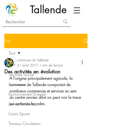
Tallende
Post
Tout
commune de Tallende
Tout
31 août 2017
1 min de lecture
Des activités en évolution
Services Social
A l’origine principalement agricole, la 
Economie
commune de Tallende comportait de 
nombreux commerces et services au sein 
Environnement Energie
du centre ancien dont on peut voir la trace 
sur certaines façades.
Jeunes Scolaire
Loisirs Sports
Travaux Circulation