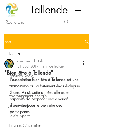
Tallende
Post
Tout
commune de Tallende
Tout
31 août 2017
1 min de lecture
"Bien être à Tallende"
Services Social
L'association Bien être à Tallende est une 
Economie
association qui a fortement évolué depuis 
2 ans. Ainsi, cette année, elle est en 
Environnement Energie
capacité de proposer une diversité 
d’activités pour le bien être des 
Jeunes Scolaire
participants.
Loisirs Sports
Travaux Circulation