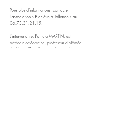
Pour plus d’informations, contacter 
l’association « Bien-être à Tallende » au 
06.73.31.21.15.
L'intervenante, Patricia MARTIN, est 
médecin ostéopathe, professeur diplômée 
de Sheng Zhen Gong et élève de Maître Li 
Jen Feng.
Posts récents
Voir tout