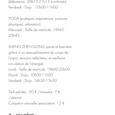
(débutants) - 20h15-21h15 (confirmés)
Vendredi : Dojo , 10h00-11h00
YOGA (pratiques respiratoires, postures 
physiques, relaxation)
Mercredi : Salle de motricité, 19h45-
20h45
SHENG ZHEN GONG (santé et bien-être 
grâce à un assouplissement du corps de 
l’esprit, tensions relâchées, et meilleure 
circulation de l’énergie)
Lundi : Salle de motricité, 19h00-20h00
Mardi : Dojo, 10h00-11h00
Vendredi : Dojo, 14h30-15h30
Tarif adultes : 50 € /trimestre - 7 € 
/séance
Cotisation annuelle association: 15 €
pour enfants :