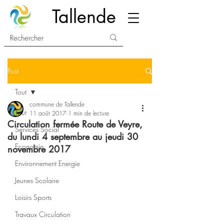
Tallende
Post
Tout
commune de Tallende
Tout
11 août 2017
1 min de lecture
Circulation fermée Route de Veyre,
Services Social
du lundi 4 septembre au jeudi 30
Economie
novembre 2017
Environnement Energie
Jeunes Scolaire
Loisirs Sports
Travaux Circulation