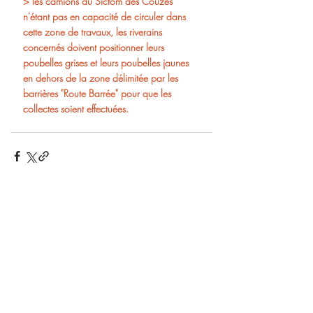
> les camions du Sictom des Couzes 
n'étant pas en capacité de circuler dans 
cette zone de travaux, les riverains 
concernés doivent positionner leurs 
poubelles grises et leurs poubelles jaunes 
en dehors de la zone délimitée par les 
barrières "Route Barrée" pour que les 
collectes soient effectuées.
Posts récents
Voir tout