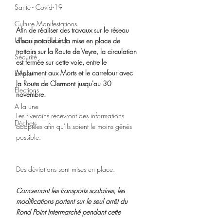
Santé - Covid-19
Culture Manifestations
Afin de réaliser des travaux sur le réseau 
Urbanisme Habitat
d'eau potable et la mise en place de 
trottoirs sur la Route de Veyre, la circulation 
Sécurité
est fermée sur cette voie, entre le 
Monument aux Morts et le carrefour avec 
Emploi
la Route de Clermont jusqu'au 30 
Élections
novembre.
A la une
Les riverains recevront des informations 
Déchets
adaptées afin qu'ils soient le moins gênés 
possible.
Des déviations sont mises en place.
Concernant les transports scolaires, les 
modifications portent sur le seul arrêt du 
Rond Point Intermarché pendant cette 