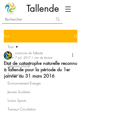
Tallende
Post
Tout
commune de Tallende
Tout
7 juil. 2017
1 min de lecture
Etat de catastrophe naturelle reconnu
Services Social
à Tallende pour la période du 1er
Economie
janvier au 31 mars 2016
Environnement Energie
Jeunes Scolaire
Loisirs Sports
Travaux Circulation