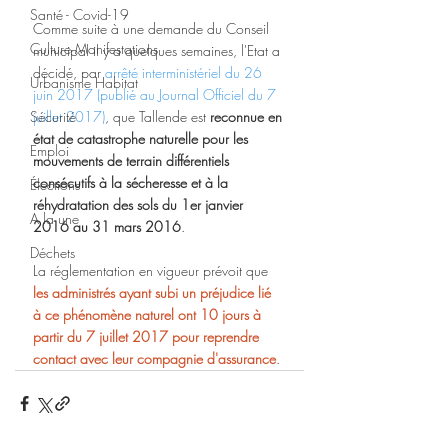
Santé - Covid-19
Comme suite à une demande du Conseil 
Culture Manifestations
municipal il y a quelques semaines, l'Etat a 
décidé, par 
arrêté interministériel du 26 
Urbanisme Habitat
juin 2017 (publié au Journal Officiel du 7 
juillet 2017)
, que Tallende est 
reconnue en 
Sécurité
état de catastrophe naturelle pour les 
Emploi
mouvements de terrain différentiels 
consécutifs à la sécheresse et à la 
Élections
réhydratation des sols du 1er janvier 
A la une
2016 au 31 mars 2016
.
Déchets
La réglementation en vigueur prévoit que 
les administrés ayant subi un préjudice lié 
à ce phénomène naturel ont 10 jours à 
partir du 7 juillet 2017 pour reprendre 
contact avec leur compagnie d'assurance
.