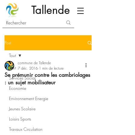
Tallende
Post
Tout
commune de Tallende
Tout
7 déc. 2016
1 min de lecture
Se prémunir contre les cambriolages
Services Social
: un sujet mobilisateur
Economie
Environnement Energie
Jeunes Scolaire
Loisirs Sports
Travaux Circulation