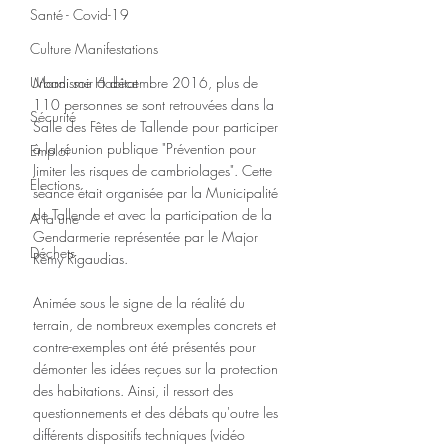
Santé - Covid-19
Culture Manifestations
Mardi soir 6 décembre 2016, plus de 
Urbanisme Habitat
110 personnes se sont retrouvées dans la 
Sécurité
Salle des Fêtes de Tallende pour participer 
à la réunion publique "Prévention pour 
Emploi
limiter les risques de cambriolages". Cette 
Élections
séance était organisée par la Municipalité 
de Tallende et avec la participation de la 
A la une
Gendarmerie représentée par le Major 
Déchets
Rémy Rigaudias.
Animée sous le signe de la réalité du 
terrain, de nombreux exemples concrets et 
contre-exemples ont été présentés pour 
démonter les idées reçues sur la protection 
des habitations. Ainsi, il ressort des 
questionnements et des débats qu'outre les 
différents dispositifs techniques (vidéo 