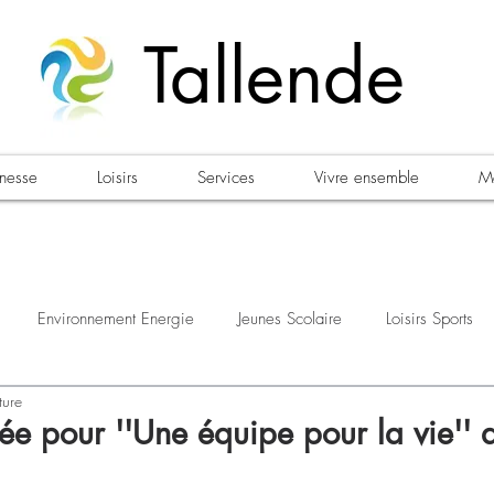
Tallende
unesse
Loisirs
Services
Vivre ensemble
Ma
Environnement Energie
Jeunes Scolaire
Loisirs Sports
ture
estations
Urbanisme Habitat
Sécurité
Emploi
Élec
e pour ''Une équipe pour la vie''