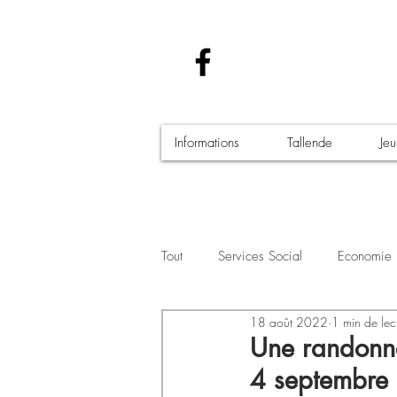
Informations
Tallende
Je
Tout
Services Social
Economie
18 août 2022
1 min de lec
Santé - Covid-19
Culture Manif
Une randonné
4 septembre