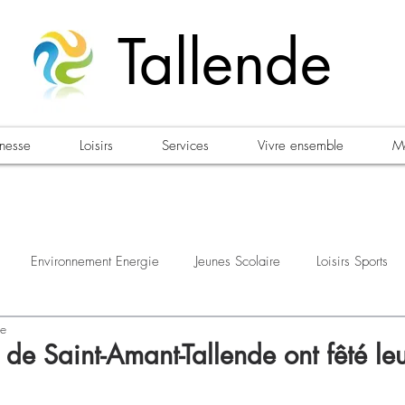
Tallende
unesse
Loisirs
Services
Vivre ensemble
Ma
Environnement Energie
Jeunes Scolaire
Loisirs Sports
re
estations
Urbanisme Habitat
Sécurité
Emploi
Élec
 de Saint-Amant-Tallende ont fêté le