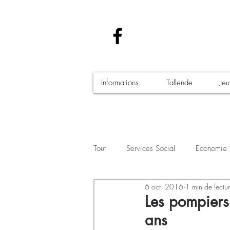
Informations
Tallende
Je
Tout
Services Social
Economie
6 oct. 2016
1 min de lectu
Santé - Covid-19
Culture Manif
Les pompiers
ans